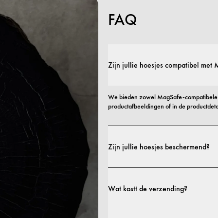
FAQ
Zijn jullie hoesjes compatibel met
We bieden zowel MagSafe-compatibele a
productafbeeldingen of in de productdetai
Zijn jullie hoesjes beschermend?
Ja. Onze hoesjes zijn ontworpen voor zowe
profielen tot extra beschermende uitvoer
Wat kostt de verzending?