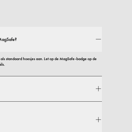
 MagSafe?
ls standaard hoesjes aan. Let op de MagSafe-badge op de 
ls.
l stijl als bescherming, met opties die variëren van slanke 
ingen.