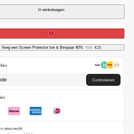
r
In winkelwagen
i
c
e
Voeg een Screen Protector toe & Bespaar 40%
€25
€15
ties
Controleren
ies
n retourrecht