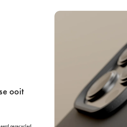
e ooit 
ceerd gerecycled 