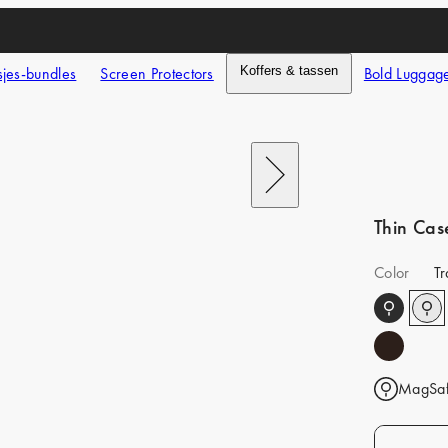
jes-bundles
Screen Protectors
Koffers & tassen
Bold Luggag
Next
Thin Cas
Color
Tr
MagSaf