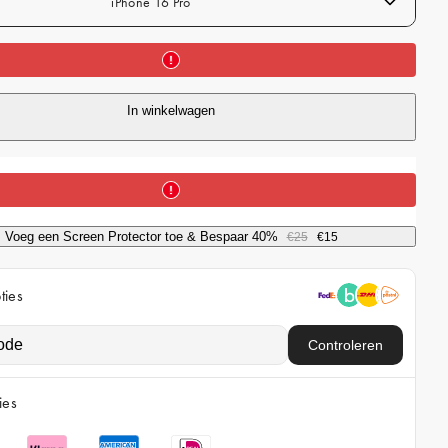
iPhone 16 Pro
r
i
c
e
In winkelwagen
Voeg een Screen Protector toe & Bespaar 40%
€25
€15
ties
Controleren
ies