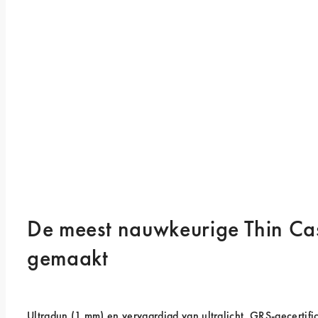
De meest nauwkeurige Thin Cas
gemaakt
Ultradun (1 mm) en vervaardigd van ultralicht, GRS-gecertifi