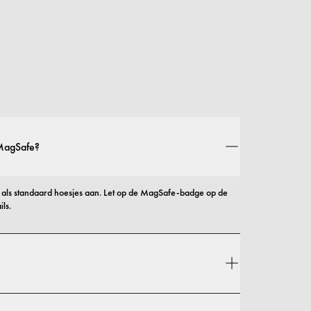
 MagSafe?
ls standaard hoesjes aan. Let op de MagSafe-badge op de 
ls.
l stijl als bescherming, met opties die variëren van slanke 