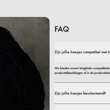
FAQ
Zijn jullie hoesjes compatibel met
We bieden zowel MagSafe-compatibele a
productafbeeldingen of in de productdetai
Zijn jullie hoesjes beschermend?
Ja. Onze hoesjes zijn ontworpen voor zowe