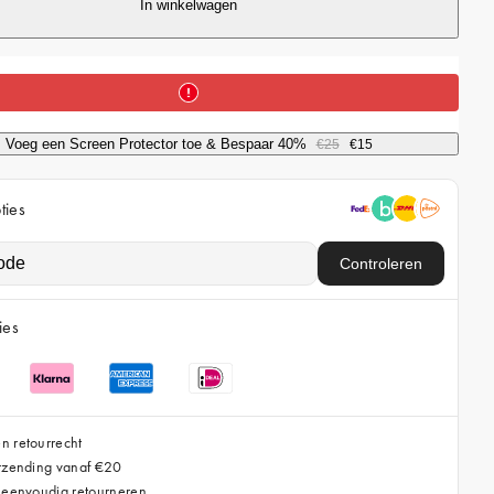
In winkelwagen
r
i
c
e
Voeg een Screen Protector toe & Bespaar 40%
€25
€15
ties
Controleren
ies
n retourrecht
erzending vanaf €20
 eenvoudig retourneren