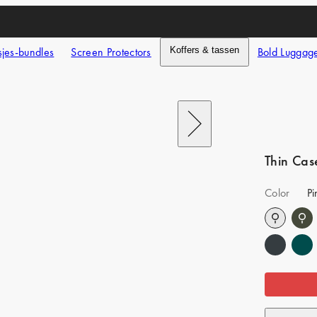
jes-bundles
Screen Protectors
Koffers & tassen
Bold Luggag
Next
Thin Cas
Color
P