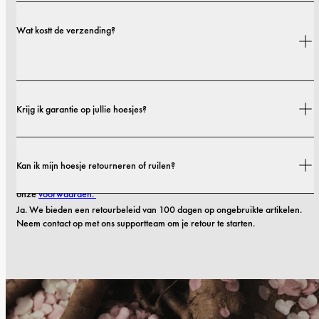
Ja. Onze hoesjes zijn ontworpen voor zowel stijl als bescherming, met opties 
Wat kostt de verzending?
die variëren van slanke profielen tot extra beschermende uitvoeringen.
Verzendkosten en levertijden zijn afhankelijk van je locatie. Alle details vind 
Krijg ik garantie op jullie hoesjes?
je in ons 
verzendbeleid.
Ja! Al onze hoesjes worden geleverd met een 
1-jarige garantie
. Als je 
Kan ik mijn hoesje retourneren of ruilen?
hoesje binnen de eerste 12 maanden na aankoop defecten vertoont in 
materiaal of vakmanschap, zullen we het gratis vervangen. Lees meer in 
onze 
voorwaarden. 
Ja. We bieden een retourbeleid van 100 dagen op ongebruikte artikelen. 
Neem contact op met ons supportteam om je retour te starten.