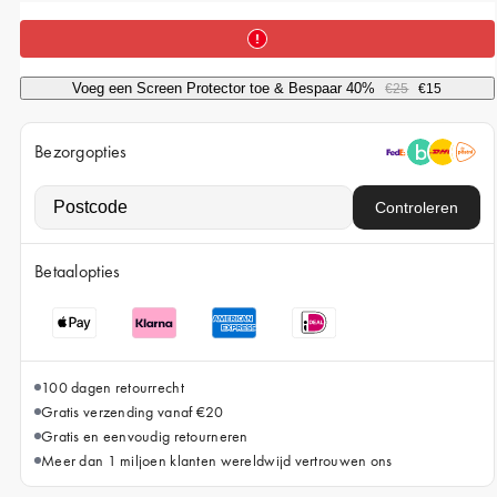
iPhone 15 Pro Max
iPhone 15
iPhone 14 Pro
Voeg een Screen Protector toe & Bespaar 40%
€25
€15
iPhone 14
Bezorgopties
iPhone 13 Pro
iPhone 13
Controleren
Alle telefoonmodellen
Betaalopties
100 dagen retourrecht
Gratis verzending vanaf €20
Gratis en eenvoudig retourneren
Meer dan 1 miljoen klanten wereldwijd vertrouwen ons