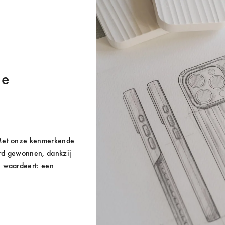
e 
 Met onze kenmerkende 
rd gewonnen, dankzij 
 waardeert: een 