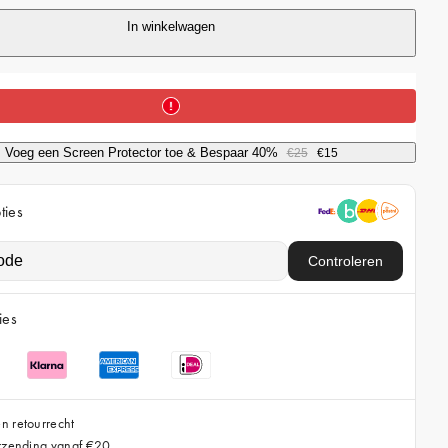
r
In winkelwagen
i
c
e
Voeg een Screen Protector toe & Bespaar 40%
€25
€15
ties
Controleren
ies
n retourrecht
erzending vanaf €20