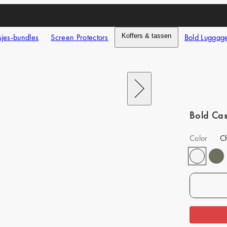
jes-bundles
Screen Protectors
Koffers & tassen
Bold Luggag
Next
Bold Ca
Color
C