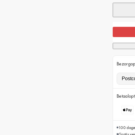
Bezorgop
Betaalopt
100 dage
Gratis v