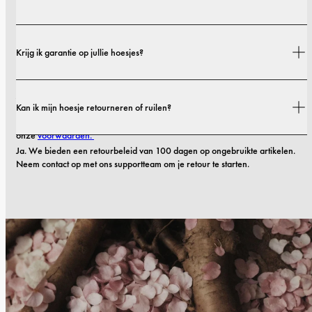
Verzendkosten en levertijden zijn afhankelijk van je locatie. Alle details vind 
Krijg ik garantie op jullie hoesjes?
je in ons 
verzendbeleid.
Ja! Al onze hoesjes worden geleverd met een 
1-jarige garantie
. Als je 
Kan ik mijn hoesje retourneren of ruilen?
hoesje binnen de eerste 12 maanden na aankoop defecten vertoont in 
materiaal of vakmanschap, zullen we het gratis vervangen. Lees meer in 
onze 
voorwaarden. 
Ja. We bieden een retourbeleid van 100 dagen op ongebruikte artikelen. 
Neem contact op met ons supportteam om je retour te starten.