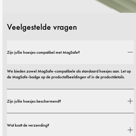
Veelgestelde vragen
Zijn jullie hoesjes compatibel met MagSafe?
We bieden zowel MagSafe-compatibele als standaard hoesjes aan. Let op 
de MagSafe-badge op de productafbeeldingen of in de productdetails.
Zijn jullie hoesjes beschermend?
Ja. Onze hoesjes zijn ontworpen voor zowel stijl als bescherming, met opties 
Wat kostt de verzending?
die variëren van slanke profielen tot extra beschermende uitvoeringen.