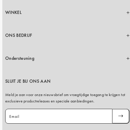
iPhone 15 Pro Max
iPhone 15
WINKEL
iPhone 14 Pro
iPhone 14
ONS BEDRIJF
iPhone 13 Pro
iPhone 13
Ondersteuning
Alle telefoonmodellen
SLUIT JE BIJ ONS AAN
Meld je aan voor onze nieuwsbrief om vroegtijdige toegang te krijgen tot
exclusieve productreleases en speciale aanbiedingen.
Email
ABONN
JE