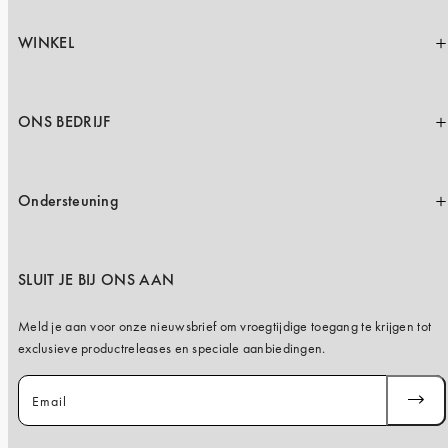
iPhone 15 Pro Max
iPhone 15
WINKEL
iPhone 14 Pro
iPhone 14
ONS BEDRIJF
iPhone 13 Pro
iPhone 13
Ondersteuning
Alle telefoonmodellen
SLUIT JE BIJ ONS AAN
Meld je aan voor onze nieuwsbrief om vroegtijdige toegang te krijgen tot
exclusieve productreleases en speciale aanbiedingen.
Email
ABONN
JE