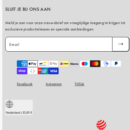
SLUIT JE BIJ ONS AAN
Meld je aan voor onze nieuwsbrief om vroegtijdige toegang te krijgen tot
exclusieve productreleases en speciale aanbiedingen.
Email
ABONN
JE
Payment
methods
Facebook
Instagram
TikTok
Nederland | EUR €