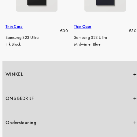
iPhone 15 Pro Max
iPhone 15
iPhone 14 Pro
Thin Case
Thin Case
Regular
Regu
€30
€30
iPhone 14
price
pric
Samsung S23 Ultra
Samsung S23 Ultra
Ink Black
Midwinter Blue
iPhone 13 Pro
iPhone 13
Alle telefoonmodellen
WINKEL
ONS BEDRIJF
Ondersteuning