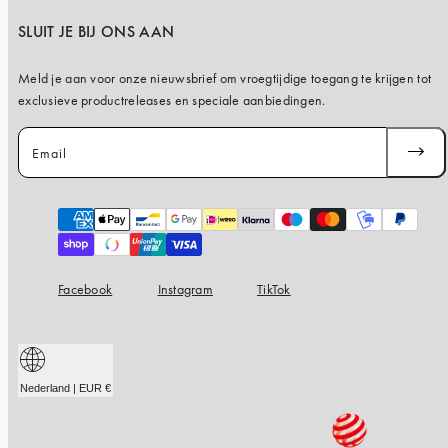
SLUIT JE BIJ ONS AAN
Meld je aan voor onze nieuwsbrief om vroegtijdige toegang te krijgen tot
exclusieve productreleases en speciale aanbiedingen.
Email
ABONN
JE
Payment
methods
Facebook
Instagram
TikTok
Nederland | EUR €