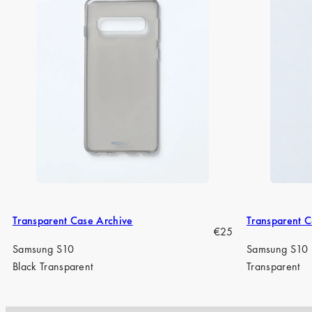
Transparent Case Archive
Transparent C
Regular
€25
price
Samsung S10
Samsung S10
Black Transparent
Transparent