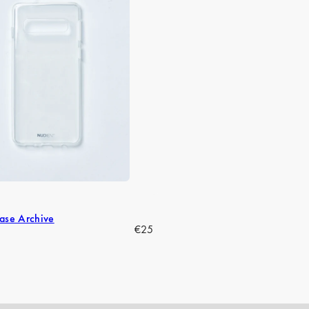
ase Archive
Regular
€25
price