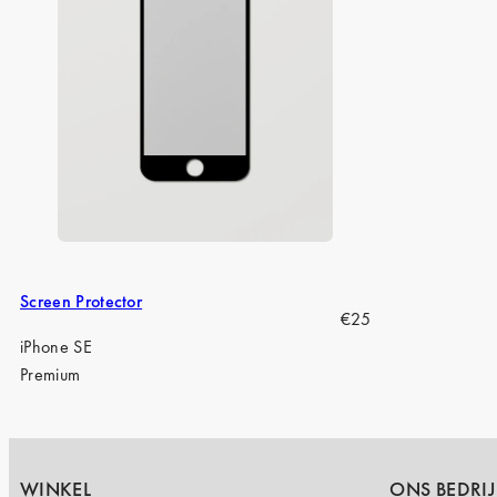
Screen Protector
Regular
€25
price
iPhone SE
Premium
WINKEL
ONS BEDRIJ