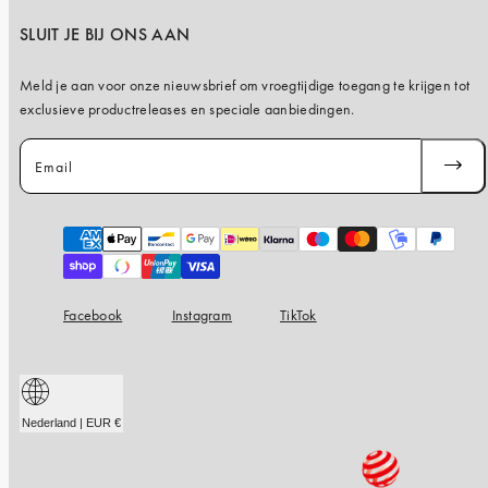
SLUIT JE BIJ ONS AAN
Meld je aan voor onze nieuwsbrief om vroegtijdige toegang te krijgen tot
exclusieve productreleases en speciale aanbiedingen.
Email
ABONN
JE
Payment
methods
Facebook
Instagram
TikTok
Nederland | EUR €