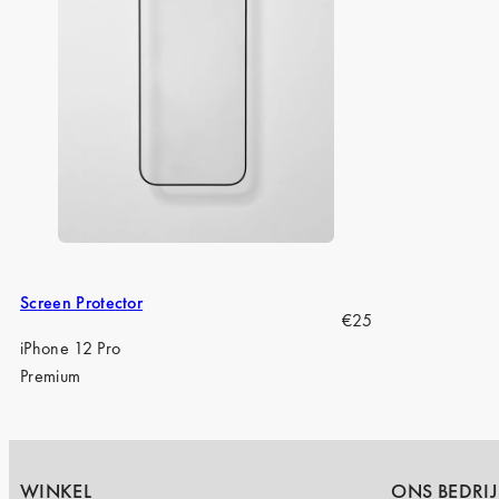
Screen Protector
Regular
€25
price
iPhone 12 Pro
Premium
WINKEL
ONS BEDRIJ